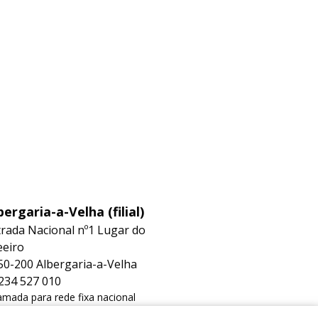
bergaria-a-Velha (filial)
trada Nacional nº1 Lugar do
eeiro
50-200 Albergaria-a-Velha
234 527 010
mada para rede fixa nacional
albergaria@hidrorep.pt