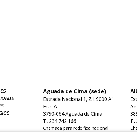
Aguada de Cima (sede)
Al
ÕES
CIDADE
Estrada Nacional 1, Z.I. 9000 A1
Es
ES
Frac A
Ar
GIOS
3750-064 Aguada de Cima
38
T.
234 742 166
T.
Chamada para rede fixa nacional
Cha
E.
geral@hidrorep.pt
E.