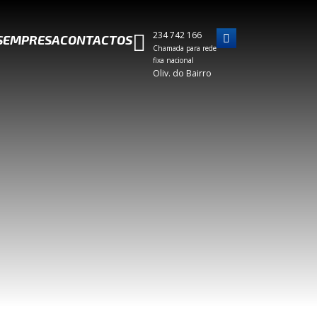
234 742 166
S
EMPRESA
CONTACTOS
Chamada para rede
fixa nacional
Oliv. do Bairro