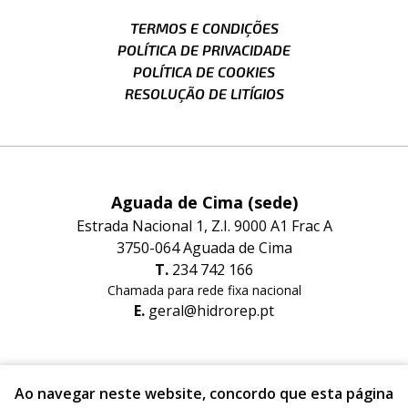
TERMOS E CONDIÇÕES
POLÍTICA DE PRIVACIDADE
POLÍTICA DE COOKIES
RESOLUÇÃO DE LITÍGIOS
Aguada de Cima (sede)
Estrada Nacional 1, Z.I. 9000 A1 Frac A
3750-064 Aguada de Cima
T.
234 742 166
Chamada para rede fixa nacional
E.
geral@hidrorep.pt
Albergaria-a-Velha (filial)
Ao navegar neste website, concordo que esta página
Estrada Nacional nº1 Lugar do Areeiro