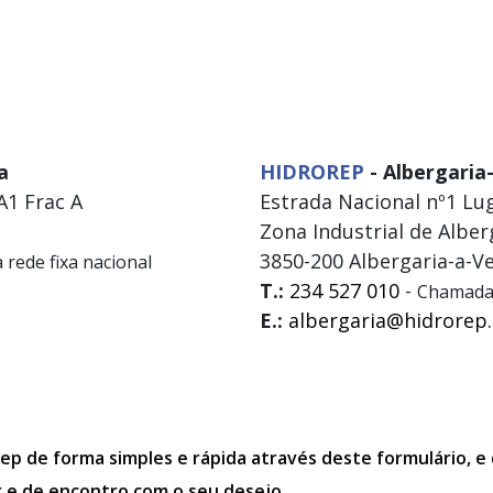
a
HIDROREP
- Albergaria
 A1 Frac A
Estrada Nacional nº1 Lu
Zona Industrial de Alber
3850-200 Albergaria-a-V
rede fixa nacional
T.:
234 527 010
-
Chamada 
E.:
albergaria@hidrorep
ep de forma simples e rápida através deste formulário, e
r e de encontro com o seu desejo.