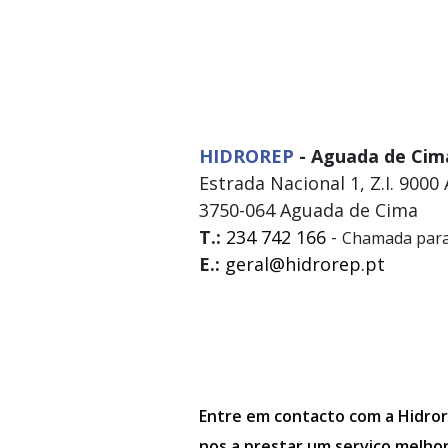
HIDROREP
- Aguada de Cim
Estrada Nacional 1, Z.I. 9000
3750-064 Aguada de Cima
T.:
234 742 166
-
Chamada para 
E.:
geral@hidrorep.pt
Entre em contacto com a Hidror
nos a prestar um serviço melho