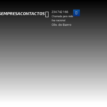
234 742 166
S
EMPRESA
CONTACTOS
Chamada para rede
fixa nacional
Oliv. do Bairro