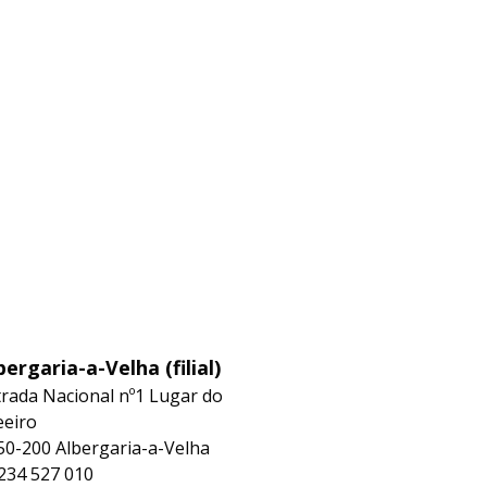
bergaria-a-Velha (filial)
trada Nacional nº1 Lugar do
eeiro
50-200 Albergaria-a-Velha
234 527 010