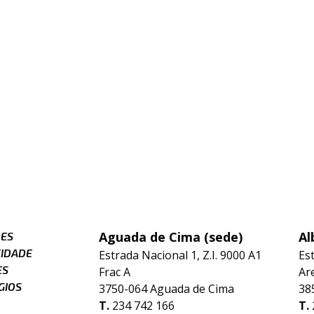
Aguada de Cima (sede)
Al
ÕES
CIDADE
Estrada Nacional 1, Z.I. 9000 A1
Es
ES
Frac A
Ar
GIOS
3750-064 Aguada de Cima
38
T.
234 742 166
T.