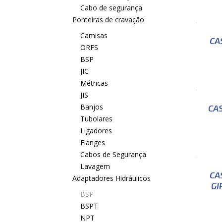
Cabo de segurança
Ponteiras de cravação
Camisas
CA
ORFS
BSP
JIC
Métricas
JIS
Banjos
CA
Tubolares
Ligadores
Flanges
Cabos de Segurança
Lavagem
CA
Adaptadores Hidráulicos
GI
BSP
BSPT
NPT