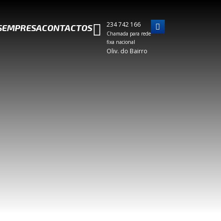
234 742 166
S
EMPRESA
CONTACTOS
Chamada para rede
fixa nacional
Oliv. do Bairro