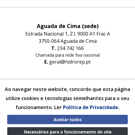
Aguada de Cima (sede)
Estrada Nacional 1, Z.I. 9000 A1 Frac A
3750-064 Aguada de Cima
T.
234 742 166
Chamada para rede fixa nacional
E.
geral@hidrorep.pt
Albergaria-a-Velha (filial)
Ao navegar neste website, concordo que esta página
Estrada Nacional nº1 Lugar do Areeiro
utilize cookies e tecnologias semelhantes para o seu
3850-200 Albergaria-a-Velha
T.
234 527 010
funcionamento. Ler
Política de Privacidade.
Chamada para rede fixa nacional
E.
albergaria@hidrorep.pt
Aceitar todos
Necessários para o funcionamento do site