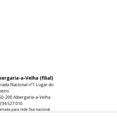
bergaria-a-Velha (filial)
trada Nacional nº1 Lugar do
eeiro
50-200 Albergaria-a-Velha
234 527 010
mada para rede fixa nacional
albergaria@hidrorep.pt