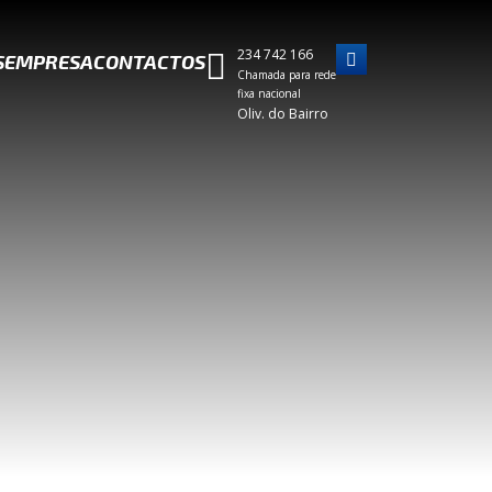
234 742 166
S
EMPRESA
CONTACTOS
Chamada para rede
fixa nacional
Oliv. do Bairro