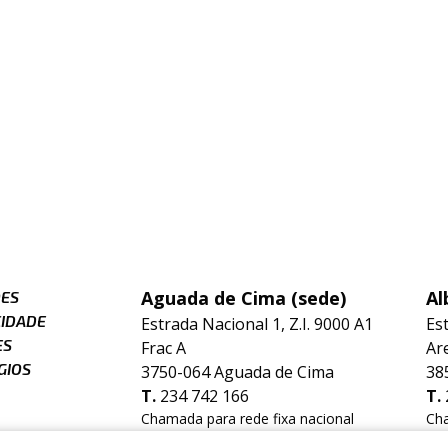
Aguada de Cima (sede)
Al
ÕES
CIDADE
Estrada Nacional 1, Z.I. 9000 A1
Es
ES
Frac A
Ar
GIOS
3750-064 Aguada de Cima
38
T.
234 742 166
T.
Chamada para rede fixa nacional
Cha
E.
geral@hidrorep.pt
E.