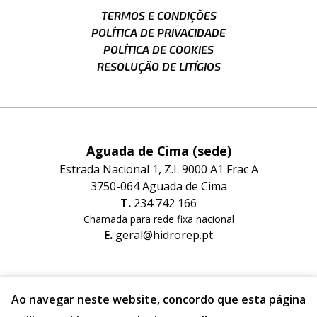
TERMOS E CONDIÇÕES
POLÍTICA DE PRIVACIDADE
POLÍTICA DE COOKIES
RESOLUÇÃO DE LITÍGIOS
Aguada de Cima (sede)
Estrada Nacional 1, Z.I. 9000 A1 Frac A
3750-064 Aguada de Cima
T.
234 742 166
Chamada para rede fixa nacional
E.
geral@hidrorep.pt
Albergaria-a-Velha (filial)
Ao navegar neste website, concordo que esta página
Estrada Nacional nº1 Lugar do Areeiro